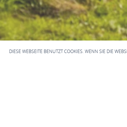
DIESE WEBSEITE BENUTZT COOKIES. WENN SIE DIE WEB
W
Sie sind hier:
Startseite
UNESCO Welte