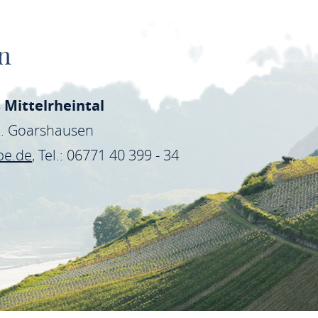
n
 Mittelrheintal
St. Goarshausen
be.de
, Tel.: 06771 40 399 - 34