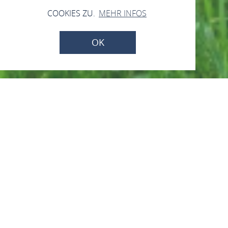
COOKIES ZU.
MEHR INFOS
OK
Kirschbäume
Einzigartige Vielfalt
aszination Oberes Mittelrheintal
Mittelrhein-Kirschen
Kirschbä