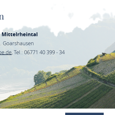
n
 Mittelrheintal
St. Goarshausen
be.de
, Tel.: 06771 40 399 - 34