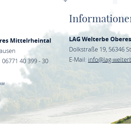
Informatione
LAG Welterbe Oberes
es Mittelrheintal
Dolkstraße 19, 56346 
hausen
E-Mail:
info@lag-welter
: 06771 40 399 - 30
RAM
NER BEREICH
IMPRESSUM
FÖRDERHINWEIS