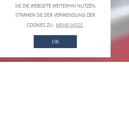
SIE DIE WEBSEITE WEITERHIN NUTZEN,
STIMMEN SIE DER VERWENDUNG DER
COOKIES ZU.
MEHR INFOS
OK
Verkaufsstellen
seite
Faszination Oberes Mittelrheintal
Mittelrhein-Kirschen
K