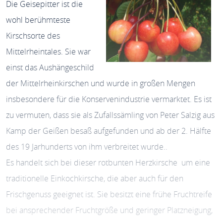
Die Geisepitter ist die
wohl berühmteste
Kirschsorte des
Mittelrheintales. Sie war
einst das Aushängeschild
der Mittelrheinkirschen und wurde in großen Mengen
insbesondere für die Konservenindustrie vermarktet. Es ist
zu vermuten, dass sie als Zufallssämling von Peter Salzig aus
Kamp der Geißen besaß aufgefunden und ab der 2. Hälfte
des 19 Jarhunderts von ihm verbreitet wurde..
Es handelt sich bei dieser rotbunten Herzkirsche um eine
traditionelle Einkochkirsche, die aber auch für den
Frischgenuss geeignet ist. Sie besitzt eine frühe Fruchtreife
bei ansprechender Fruchtgröße und geringer Platzneigung,