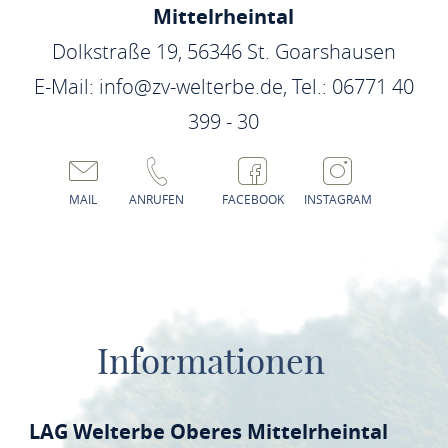
Fruchteigenschaften
Mittelrheintal
Rotbunte, mittelgroße, frühreifende Sorte mit weichem
Dolkstraße 19, 56346 St. Goarshausen
Fruchtfleisch und säuerlichem Aroma, sehr ertragreich.
E-Mail: info@zv-welterbe.de, Tel.: 06771 40
Verwendung/ Anbaueignung
399 - 30
Traditionelle Einkochkirsche, auch für Frischgenuss
Reifewoche
1.-2. Kirschwoche (die 1. Kirschwoche beginnt mit der Reife
MAIL
ANRUFEN
FACEBOOK
INSTAGRAM
der Sorte Früheste der Mark)
Merkmalgruppen
Frühsorte (früh bis mittelfrüh reifend, wird noch nicht von
der Kirschfruchtfliege befallen)
Informationen
Verarbeitungssorte, für Verarbeitungszwecke zu prüfen (z.
B. Brennen, Einkochen)
Massenträger
LAG Welterbe Oberes Mittelrheintal