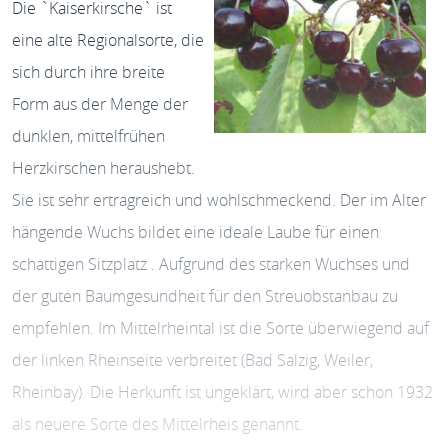
Die `Kaiserkirsche` ist
eine alte Regionalsorte, die
sich durch ihre breite
Form aus der Menge der
dunklen, mittelfrühen
Herzkirschen heraushebt.
Sie ist sehr ertragreich und wohlschmeckend. Der im Alter
hängende Wuchs bildet eine ideale Laube für einen
schattigen Sitzplatz . Aufgrund des starken Wuchses und
der guten Baumgesundheit für den Streuobstanbau zu
empfehlen. Im Mittelrheintal ist die Sorte überwiegend auf
der linken Rheinseite verbreitet (Bad Salzig, Weiler,
Rheinbay). Die Herkunft ist ungeklärt, wird aber schon 1932
als neuere Sorte des Mittelrheis genannt.