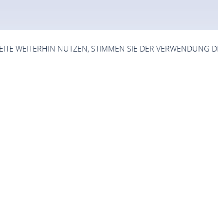
SEITE WEITERHIN NUTZEN, STIMMEN SIE DER VERWENDUNG D
Anreise
on Oberes Mittelrheintal
Rheinleuchten
Oberwesel
Anre
 eigenen Auto - viele Wege führen nach Oberwes