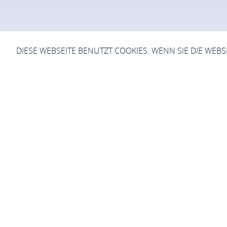
DIESE WEBSEITE BENUTZT COOKIES. WENN SIE DIE WEB
Sie sind hier:
Startseite
Faszinati
it dem ÖPNV oder dem