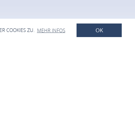
OK
ER COOKIES ZU.
MEHR INFOS
ise
el.