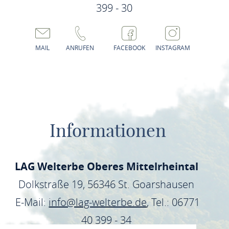
am Strom (seit 2000) - Publikationen: u. a. Mitherausgeber
399 - 30
der Katalogbände „Die Loreley – ein Fels im Rhein / ein
deutscher Traum“ (Mainz 2004) und „Stadt und Burg am
MAIL
ANRUFEN
FACEBOOK
INSTAGRAM
Mittelrhein“ (Regensburg 2008); Vorstandsmitglied
Museumsverband Rheinland-Pfalz – Tätigkeitsprofil in
Bingen: Auf- und Ausbau des Museums am Strom (u.a.
Erweiterung 2008); Konzeptionierung „Kulturufer“;
Neukonzeptionierung und Neuerrichtung Stadtbibliothek
Informationen
(Bücherei3); Aufbau Stadtarchiv; Wiss. Vortrags- und
Publikationstätigkeit.
LAG Welterbe Oberes Mittelrheintal
Dolkstraße 19, 56346 St. Goarshausen
E-Mail:
info@lag-welterbe.de
, Tel.: 06771
40 399 - 34