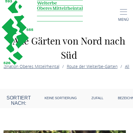
MENÜ
Alle Gärten von Nord nach
Süd
aszination Oberes Mittelrheintal
Route der Welterbe-Gärten
Alle
von Nord nach Süd
SORTIERT
KEINE SORTIERUNG
ZUFALL
BEZEICH
NACH: