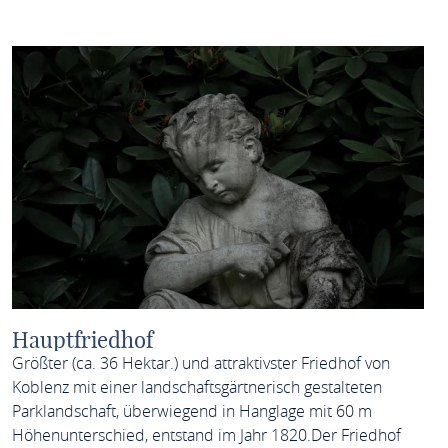
Hauptfriedhof
Größter (ca. 36 Hektar.) und attraktivster Friedhof von
Koblenz mit einer landschaftsgärtnerisch gestalteten
Parklandschaft, überwiegend in Hanglage mit 60 m
Höhenunterschied, entstand im Jahr 1820.Der Friedhof