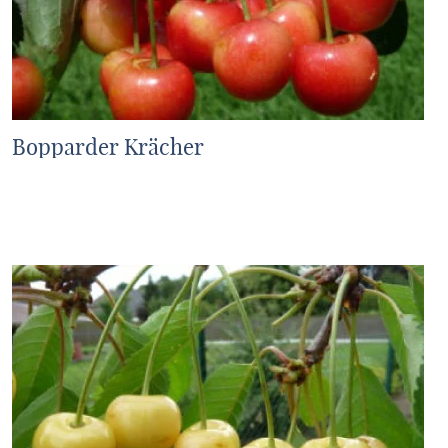
Bopparder Krächer
MEHR ERFAHREN